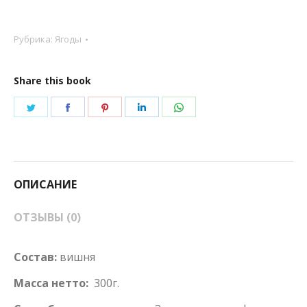
Рубрика:
Ягоды
Share this book
Поделиться
Поделиться
Поделиться
Поделиться
Поделиться
в
в
в
в
в
Twitter
Facebook
Pinterest
LinkedIn
WhatsApp
ОПИСАНИЕ
ОТЗЫВЫ (0)
Состав:
вишня
Масса нетто:
300г.