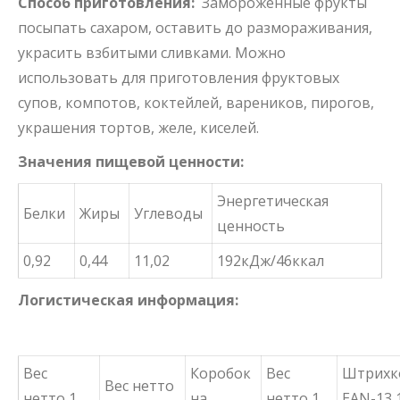
Способ приготовления:
Замороженные фрукты
посыпать сахаром, оставить до размораживания,
украсить взбитыми сливками. Можнo
использовать для приготовления фруктовых
супов, компотов, коктейлей, вареников, пирогов,
украшения тортов, желе, киселей.
Значения пищевой ценности:
Энергетическая
Белки
Жиры
Углеводы
ценность
0,92
0,44
11,02
192кДж/46ккал
Логистическая информация:
Вес
Коробок
Вес
Штрихк
Вес нетто
нетто 1
на
нетто 1
EAN-13 