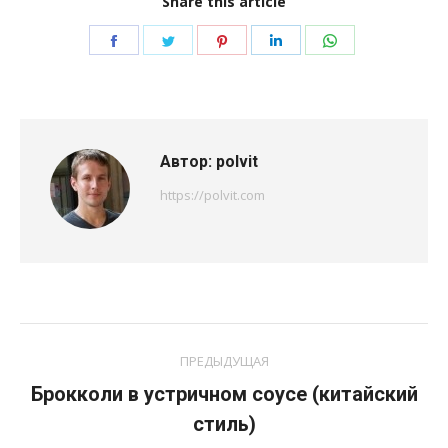
Share this article
Поделиться
Поделиться
Поделиться
Поделиться
Поделиться
в
в
в
в
в
Facebook
Twitter
Pinterest
LinkedIn
WhatsApp
Автор:
polvit
https://polvit.com
Навигация
ПРЕДЫДУЩАЯ
по
Брокколи в устричном соусе (китайский
Предыдущая
записям
стиль)
запись: