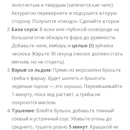
золотистым и твердым (запечется как чипс).
Аккуратно переверните и подсушите вторую
сторону. Получится «гнездо». Сделайте второе.
База соуса:
В воке или глубокой сковороде на
большом огне обжарьте фарш до румяности.
Добавьте чили, имбирь и
целые (!)
зубчики
чеснока. Жарьте 30 секунд (чеснок должен стать
мягким, но не сгореть).
Взрыв со льдом:
Прямо из морозилки бросьте
грибы к фаршу.
Будет шипеть и брызгать
ледяным паром — это хорошо.
Перемешивайте
1 минуту, пока лед растает, а грибы не
покроются маслом.
Тушение:
Влейте бульон, добавьте темный
соевый и устричный соус. Убавьте огонь до
среднего, тушите ровно
5 минут
. Крышкой не