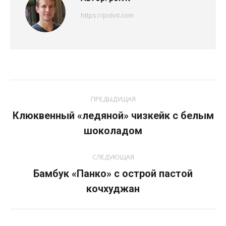
https://polvit.com
Навигация
ПРЕДЫДУЩАЯ
по
Клюквенный «ледяной» чизкейк с белым
Предыдущая
записям
шоколадом
запись:
СЛЕДУЮЩАЯ
Бамбук «Панко» с острой пастой
Следующая
кочхуджан
запись: