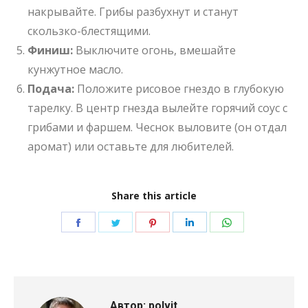
накрывайте. Грибы разбухнут и станут
скользко-блестящими.
Финиш:
Выключите огонь, вмешайте
кунжутное масло.
Подача:
Положите рисовое гнездо в глубокую
тарелку. В центр гнезда вылейте горячий соус с
грибами и фаршем. Чеснок выловите (он отдал
аромат) или оставьте для любителей.
Share this article
Поделиться
Поделиться
Поделиться
Поделиться
Поделиться
в
в
в
в
в
Facebook
Twitter
Pinterest
LinkedIn
WhatsApp
Автор:
polvit