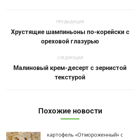
Навигация
ПРЕДЫДУЩАЯ
по
Хрустящие шампиньоны по-корейски с
Предыдущая
записям
ореховой глазурью
запись:
СЛЕДУЮЩАЯ
Малиновый крем-десерт с зернистой
Следующая
текстурой
запись:
Похожие новости
картофель «Отмороженный» с