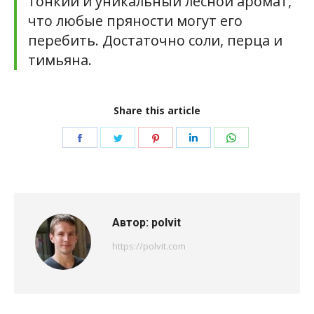
тонкий и уникальный лесной аромат,
что любые пряности могут его
перебить
. Достаточно соли, перца и
тимьяна.
Share this article
Поделиться
Поделиться
Поделиться
Поделиться
Поделиться
в
в
в
в
в
Facebook
Twitter
Pinterest
LinkedIn
WhatsApp
Автор:
polvit
https://polvit.com